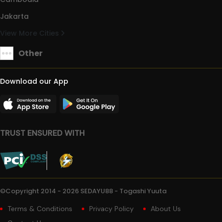
Jakarta
View More Cities
Other
Download our App
TRUST ENSURED WITH
©Copyright 2014 - 2026 SEDAYU88 - Togashi Yuuta
Terms & Conditions
Privacy Policy
About Us