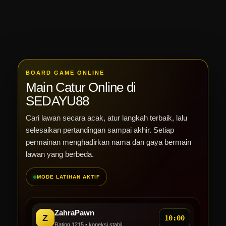
“
perawatan dan cara mencuci
Saya suka karena
supaya karet tidak cepat melar
rekomendasi SEDAYU88 tidak
juga berguna banget.
berlebihan. Intinya cuma perlu
cari bahan adem, ukuran pas,
jahitan halus, dan model yang
BOARD GAME ONLINE
nyaman buat duduk lama di
Main Catur Online di
rumah.
SEDAYU88
Cari lawan secara acak, atur langkah terbaik, lalu
selesaikan pertandingan sampai akhir. Setiap
permainan menghadirkan nama dan gaya bermain
lawan yang berbeda.
MODE LATIHAN AKTIF
ZahraPawn
Z
10:00
Rating 1215 • koneksi stabil