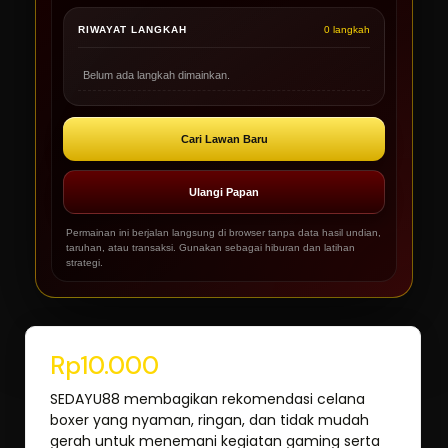
RIWAYAT LANGKAH
0 langkah
Belum ada langkah dimainkan.
Cari Lawan Baru
Ulangi Papan
Permainan ini berjalan langsung di browser tanpa data hasil undian,
taruhan, atau transaksi. Gunakan sebagai hiburan dan latihan
strategi.
Rp10.000
SEDAYU88 membagikan rekomendasi celana
boxer yang nyaman, ringan, dan tidak mudah
gerah untuk menemani kegiatan gaming serta