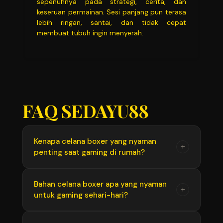
sepenuhnya pada strategi, cerita, dan
keseruan permainan. Sesi panjang pun terasa
lebih ringan, santai, dan tidak cepat
membuat tubuh ingin menyerah.
FAQ SEDAYU88
Kenapa celana boxer yang nyaman
+
penting saat gaming di rumah?
Celana boxer yang nyaman membantu tubuh
Bahan celana boxer apa yang nyaman
+
untuk gaming sehari-hari?
tetap rileks selama bermain. Boxer yang
terlalu ketat, panas, atau mudah menggulung
bisa mengganggu konsentrasi, terutama saat