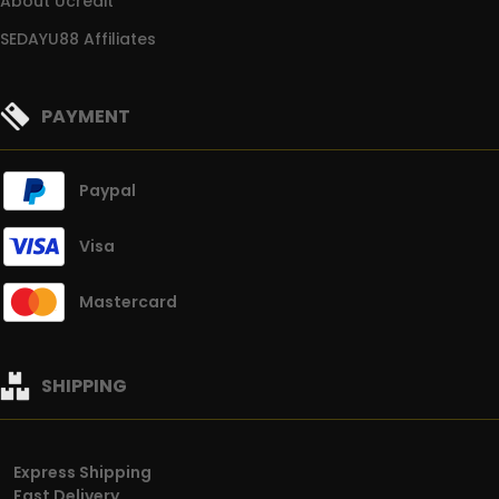
About Ucredit
SEDAYU88 Affiliates
PAYMENT
Paypal
Visa
Mastercard
SHIPPING
Express Shipping
Fast Delivery