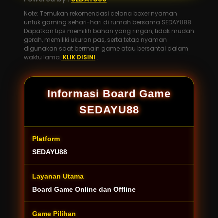
Note: Temukan rekomendasi celana boxer nyaman
untuk gaming sehari-hari di rumah bersama SEDAYU88.
Dapatkan tips memilih bahan yang ringan, tidak mudah
gerah, memiliki ukuran pas, serta tetap nyaman
digunakan saat bermain game atau bersantai dalam
waktu lama.
KLIK DISINI
.
Informasi Board Game
SEDAYU88
Platform
SEDAYU88
Layanan Utama
Board Game Online dan Offline
Game Pilihan