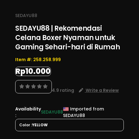
kenyamanan saat duduk dan bergerak.
lembut, dan karet pinggang yang tidak
menekan. Sesuaikan juga modelnya dengan
SEDAYU88
kebiasaan bermain agar tubuh tetap santai
SEDAYU88 | Rekomendasi
selama menikmati game atau beristirahat di
Celana Boxer Nyaman untuk
rumah.
Gaming Sehari-hari di Rumah
Item #:
258.258.999
Rp10.000
4.9 rating
Write a Review
Availability
Imported from
SEDAYU88
:
SEDAYU88
Color :
YELLOW