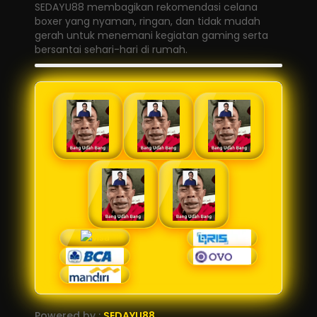
SEDAYU88 membagikan rekomendasi celana
boxer yang nyaman, ringan, dan tidak mudah
gerah untuk menemani kegiatan gaming serta
bersantai sehari-hari di rumah.
Powered by :
SEDAYU88