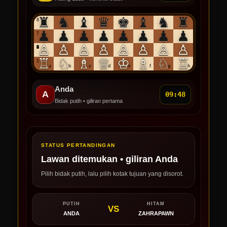
♜
♞
♝
♛
♚
♝
♞
♜
8
♟
♟
♟
♟
♟
♟
♟
♟
7
♙
♙
♙
♙
♙
♙
♙
♙
6
5
4
3
2
♖
♘
♗
♕
♔
♗
♘
♖
1
a
b
c
d
e
f
g
h
Anda
A
09:46
Bidak putih • giliran pertama
STATUS PERTANDINGAN
Lawan ditemukan • giliran Anda
Pilih bidak putih, lalu pilih kotak tujuan yang disorot.
PUTIH
HITAM
VS
ANDA
ZAHRAPAWN