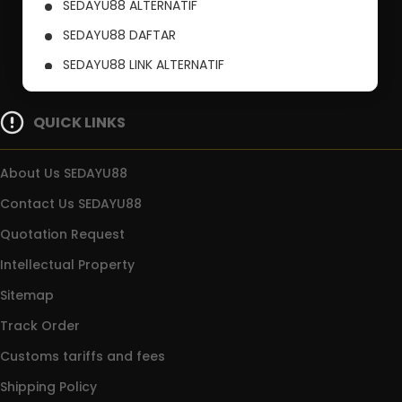
SEDAYU88 ALTERNATIF
SEDAYU88 DAFTAR
SEDAYU88 LINK ALTERNATIF
SITUS RESMI SEDAYU88
QUICK LINKS
About Us SEDAYU88
Contact Us SEDAYU88
Quotation Request
Intellectual Property
Sitemap
Track Order
Customs tariffs and fees
Shipping Policy